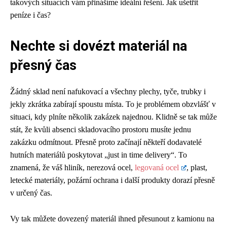
takových situacích vám přinášíme ideální řešení. Jak ušetřit
peníze i čas?
Nechte si dovézt materiál na
přesný čas
Žádný sklad není nafukovací a všechny plechy, tyče, trubky i
jekly zkrátka zabírají spoustu místa. To je problémem obzvlášť v
situaci, kdy plníte několik zakázek najednou. Klidně se tak může
stát, že kvůli absenci skladovacího prostoru musíte jednu
zakázku odmítnout. Přesně proto začínají někteří dodavatelé
hutních materiálů poskytovat „just in time delivery“. To
znamená, že váš hliník, nerezová ocel,
legovaná ocel
, plast,
letecké materiály, požární ochrana i další produkty dorazí přesně
v určený čas.
Vy tak můžete dovezený materiál ihned přesunout z kamionu na