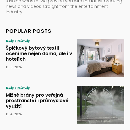
fashion website. We provide you with the latest breaking
news and videos straight from the entertainment
industry.
POPULAR POSTS
Rady a Návody
Špičkový bytový textil
oceníme nejen doma, ale i v
hotelích
11. 5. 2026
Rady a Návody
Mlžné brány pro veřejná
prostranství i průmyslové
využití
11. 4. 2026