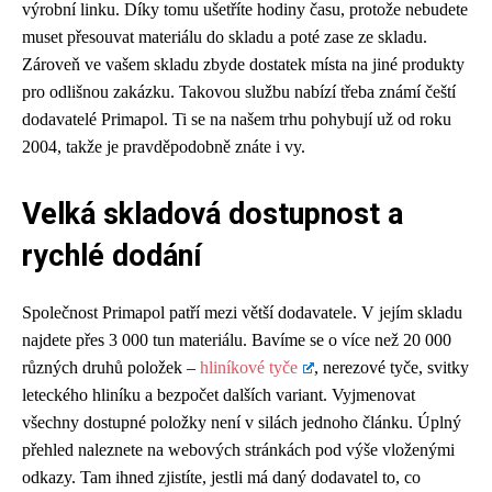
výrobní linku. Díky tomu ušetříte hodiny času, protože nebudete
muset přesouvat materiálu do skladu a poté zase ze skladu.
Zároveň ve vašem skladu zbyde dostatek místa na jiné produkty
pro odlišnou zakázku. Takovou službu nabízí třeba známí čeští
dodavatelé Primapol. Ti se na našem trhu pohybují už od roku
2004, takže je pravděpodobně znáte i vy.
Velká skladová dostupnost a
rychlé dodání
Společnost Primapol patří mezi větší dodavatele. V jejím skladu
najdete přes 3 000 tun materiálu. Bavíme se o více než 20 000
různých druhů položek –
hliníkové tyče
, nerezové tyče, svitky
leteckého hliníku a bezpočet dalších variant. Vyjmenovat
všechny dostupné položky není v silách jednoho článku. Úplný
přehled naleznete na webových stránkách pod výše vloženými
odkazy. Tam ihned zjistíte, jestli má daný dodavatel to, co