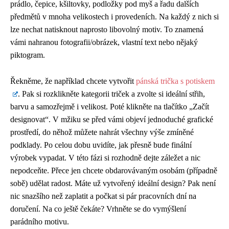
prádlo, čepice, kšiltovky, podložky pod myš a řadu dalších
předmětů v mnoha velikostech i provedeních. Na každý z nich si
lze nechat natisknout naprosto libovolný motiv. To znamená
vámi nahranou fotografii/obrázek, vlastní text nebo nějaký
piktogram.
Řekněme, že například chcete vytvořit
pánská trička s potiskem
. Pak si rozklikněte kategorii triček a zvolte si ideální střih,
barvu a samozřejmě i velikost. Poté klikněte na tlačítko „Začít
designovat“. V mžiku se před vámi objeví jednoduché grafické
prostředí, do něhož můžete nahrát všechny výše zmíněné
podklady. Po celou dobu uvidíte, jak přesně bude finální
výrobek vypadat. V této fázi si rozhodně dejte záležet a nic
nepodceňte. Přece jen chcete obdarovávaným osobám (případně
sobě) udělat radost. Máte už vytvořený ideální design? Pak není
nic snazšího než zaplatit a počkat si pár pracovních dní na
doručení. Na co ještě čekáte? Vrhněte se do vymýšlení
parádního motivu.