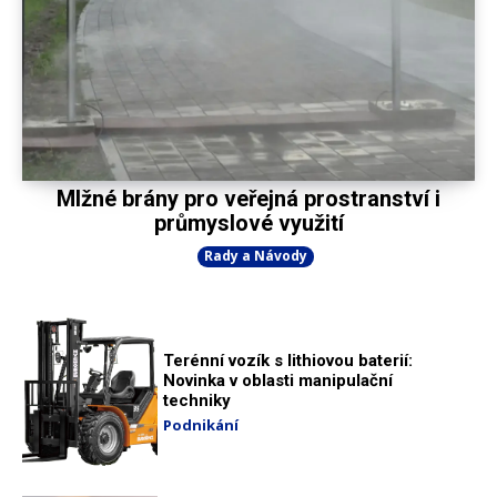
Mlžné brány pro veřejná prostranství i
průmyslové využití
Rady a Návody
Terénní vozík s lithiovou baterií:
Novinka v oblasti manipulační
techniky
Podnikání