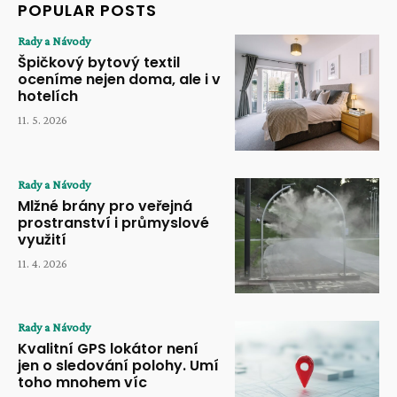
POPULAR POSTS
Rady a Návody
Špičkový bytový textil
oceníme nejen doma, ale i v
hotelích
11. 5. 2026
Rady a Návody
Mlžné brány pro veřejná
prostranství i průmyslové
využití
11. 4. 2026
Rady a Návody
Kvalitní GPS lokátor není
jen o sledování polohy. Umí
toho mnohem víc