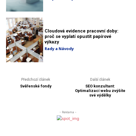
Cloudová evidence pracovní doby:
proč se vyplatí opustit papírové
výkazy
Rady a Návody
Předchozí článek
Další článek
Svěřenské fondy
SEO konzultant:
Optimalizací webu zvýšíte
své výdělky
- Reklama -