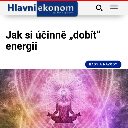
Jak si účinně „dobít“
energii
RADY A NÁVODY