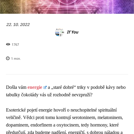
22. 10. 2022
If You
1767
1
min.
Došla vám
energie
a „staré dobré“ triky v podobě kávy nebo
tabulky čokolády vás už rozhodně nevzpruží?
Esoterické pojetí energie hovoří o neuchopitelné spirituální
veličině. Vědci proti tomu kontrují serotoninem, melatoninem,
dopaminem, endorfinem a oxytocinem, tedy hormony, které
předurčují, zda budeme nadšení, energičtí, s dobrou náladou a