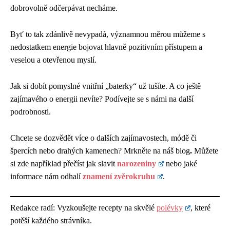
dobrovolně odčerpávat necháme.
Byť to tak zdánlivě nevypadá, významnou měrou můžeme s
nedostatkem energie bojovat hlavně pozitivním přístupem a
veselou a otevřenou myslí.
Jak si dobít pomyslné vnitřní „baterky“ už tušíte. A co ještě
zajímavého o energii nevíte? Podívejte se s námi na další
podrobnosti.
Chcete se dozvědět více o dalších zajímavostech, módě či
špercích nebo drahých kamenech? Mrkněte na náš
blog
.
Můžete
si zde například přečíst jak slavit
narozeniny
nebo jaké
informace nám odhalí
znamení zvěrokruhu
.
Redakce radí: Vyzkoušejte recepty na skvělé
polévky
, které
potěší každého strávníka.