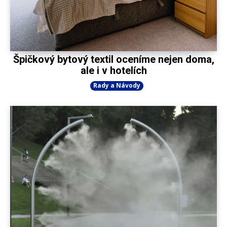
Špičkový bytový textil oceníme nejen doma,
ale i v hotelích
Rady a Návody