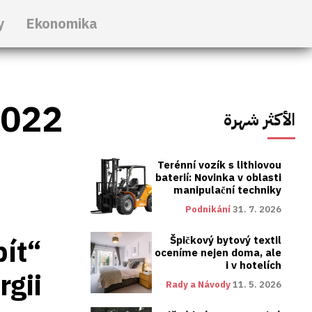
y
Ekonomika
2022
الأكثر شهرة
Terénní vozík s lithiovou
baterií: Novinka v oblasti
manipulační techniky
Podnikání
31. 7. 2026
bít“
Špičkový bytový textil
oceníme nejen doma, ale
i v hotelích
rgii
Rady a Návody
11. 5. 2026