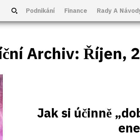
Podnikání
Finance
Rady A Návod
ční Archiv: Říjen, 
Jak si účinně „do
ene