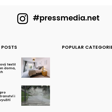
#pressmedia.net
 POSTS
POPULAR CATEGORI
ový textil
en doma,
ch
 pro
tranství i
yužití