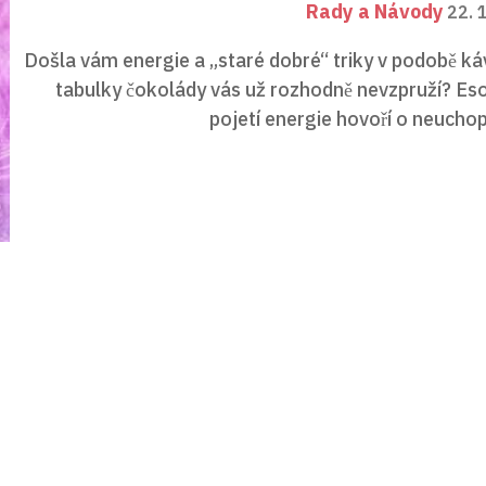
Rady a Návody
22. 
Došla vám energie a „staré dobré“ triky v podobě k
tabulky čokolády vás už rozhodně nevzpruží? Esoterické
pojetí energie hovoří o neuchopi