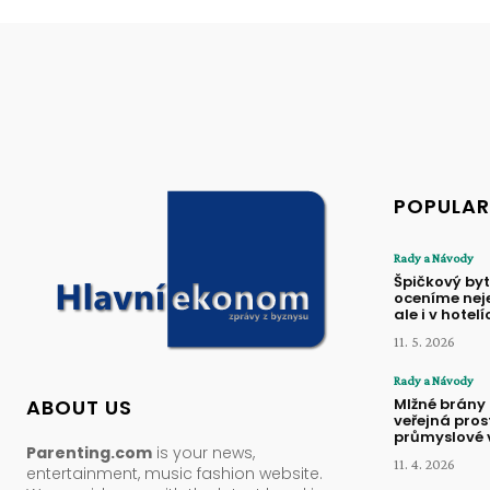
POPULAR
Rady a Návody
Špičkový byt
oceníme nej
ale i v hotelí
11. 5. 2026
Rady a Návody
Mlžné brány
ABOUT US
veřejná pros
průmyslové v
Parenting.com
is your news,
11. 4. 2026
entertainment, music fashion website.