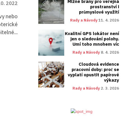
Mlžné brány pro veřejná
10. 2022
prostranství i
průmyslové využití
ávy nebo
Rady a Návody
11. 4. 2026
telné...
Kvalitní GPS lokátor není
jen o sledování polohy.
Umí toho mnohem víc
Rady a Návody
8. 4. 2026
Cloudová evidence
pracovní doby: proč se
vyplatí opustit papírové
výkazy
Rady a Návody
2. 3. 2026