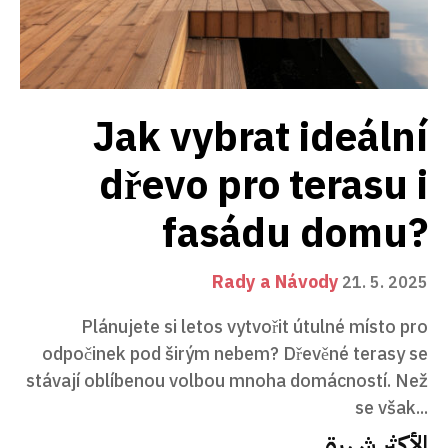
Jak vybrat ideální
dřevo pro terasu i
fasádu domu?
Rady a Návody
21. 5. 2025
Plánujete si letos vytvořit útulné místo pro
odpočinek pod širým nebem? Dřevěné terasy se
stávají oblíbenou volbou mnoha domácností. Než
se však...
الأكثر شهرة