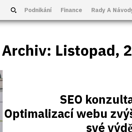
Podnikání
Finance
Rady A Návod
 Archiv: Listopad, 
SEO konzulta
Optimalizací webu zvý
své výd