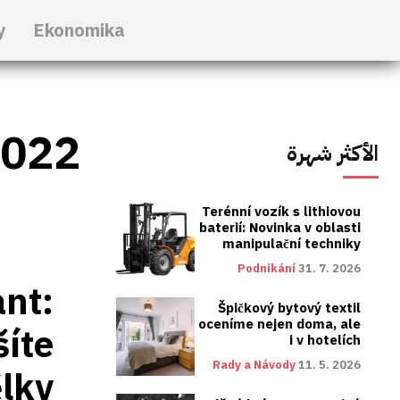
y
Ekonomika
2022
الأكثر شهرة
Terénní vozík s lithiovou
baterií: Novinka v oblasti
manipulační techniky
Podnikání
31. 7. 2026
nt:
Špičkový bytový textil
oceníme nejen doma, ale
šíte
i v hotelích
Rady a Návody
11. 5. 2026
ělky