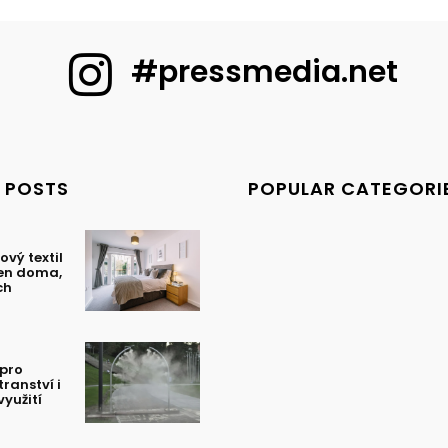
#pressmedia.net
 POSTS
POPULAR CATEGORI
ový textil
en doma,
ch
 pro
tranství i
yužití