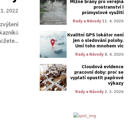
Mlžné brány pro veřejná
prostranství i
11. 2022
průmyslové využití
Rady a Návody
11. 4. 2026
zvýšení
ákazníků
Kvalitní GPS lokátor není
ůžete...
jen o sledování polohy.
Umí toho mnohem víc
Rady a Návody
8. 4. 2026
Cloudová evidence
pracovní doby: proč se
vyplatí opustit papírové
výkazy
Rady a Návody
2. 3. 2026