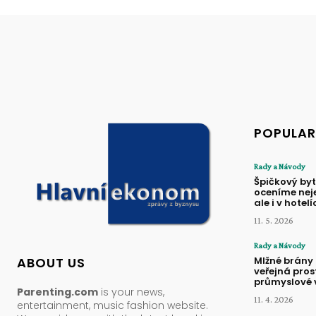
POPULAR
Rady a Návody
Špičkový byt
oceníme nej
ale i v hotelí
11. 5. 2026
Rady a Návody
Mlžné brány
ABOUT US
veřejná pros
průmyslové v
Parenting.com
is your news,
11. 4. 2026
entertainment, music fashion website.